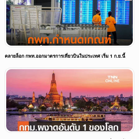
คลายล็อก กพท.ออกมาตรการเที่ยวบินในประเทศ เริ่ม 1 ก.ย.นี้