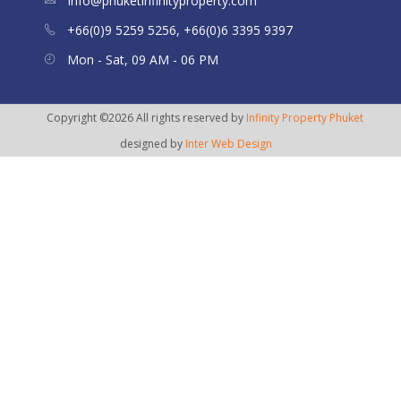
info@phuketinfinityproperty.com
+66(0)9 5259 5256, +66(0)6 3395 9397
Mon - Sat, 09 AM - 06 PM
Copyright ©2026 All rights reserved by
Infinity Property Phuket
designed by
Inter Web Design